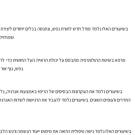
בשיעורים האלו נלמד מודל חדש לתורת נפש, ונתנסה בכלים ייחודים ליצירת 
שמחזיקה את המחלה הפיזית או הנפשית. נלמד לפתוח מרחב של הכלה ואהבה, להכניס אנרגיית ריפוי למקומות הפגועים, ומתוך כך לייצר שינוי, שיוביל להחלמה וריפוי.
מרפא בשיטת ההולותרפיה מתבסס על יכולת הראייה העל החושית כדי לראות 
נפש, גוף אור ונשמה, ולזהות את ערוצי האנרגיה – המרידיאנים. לשם כך נתרגל שיטות להתמרת התדר האישי והגברתו, נרחיב את התודעה האישית, ונלמד לפתח ראייה רוחית.
בשיעורים נלמד את העקרונות הבסיסים של הריפוי באמצעות אנרגיה, נלמד
התדרים והגופים השונים. בשיעורים נלמד להגביר את הרגישות לשדות האנרגיה
בשיעורים האלו נלמד גישה טיפולית הרואה את מימוש ייעוד הנשמה ורגש הלב כד