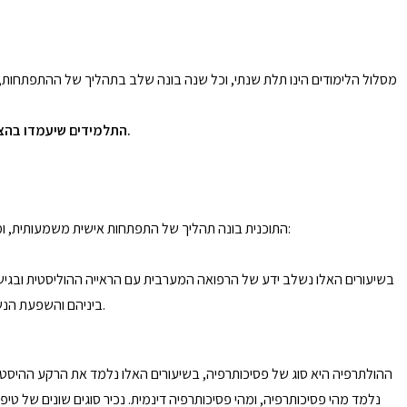
מסלול הלימודים הינו תלת שנתי, וכל שנה בונה שלב בתהליך של ההתפתחות, ה
התלמידים שיעמדו בהצלחה בכל המשימות, ויסיימו שלש שנות לימוד, ושנת סטאג’ יוסמכו לשיטה, ויקבלו תעודת מטפל מוסמך לפסיכותרפיה הוליסטית בשיטת ההולותרפיה.
התוכנית בונה תהליך של התפתחות אישית משמעותית, ומקנה ידע מקצועי מעמיק ונרחב. כל תחום ילמד בשלבים ולעומק במשך שלש שנים, ובאופן רוחבי, מתוך הקשר לתחומים האחרים. תחומי הלימוד העיקריים הם:
בשיעורים האלו נשלב ידע של הרפואה המערבית עם הראייה ההוליסטית ובג
– סוגי פתולוגיות/מחלות, ותפקוד הגוף הנפש והנשמה במצבים של חולי.
ביניהם והשפעת הנ
ההולתרפיה היא סוג של פסיכותרפיה, בשיעורים האלו נלמד את הרקע ההיסטור
נלמד מהי פסיכותרפיה, ומהי פסיכותרפיה דינמית. נכיר סוגים שונים של טיפ