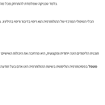
נלמד טכניקה שמלמדת להתרחק מכל מה ששואב אותנו למטה, ומסיט מהדרך לחיים של מימוש עצמי. השיעור מלמד כלי טיפולי משמעותי – את עקרונות התנועה הנכונים בדרך למימוש עצמי והחלמה.
הכלי הטיפולי המרכזי של ההולותרפיה הוא ריפוי בדיבור וריפוי בהילינ
תוכנית הלימודים הינה ייחודית ומקצועית, היא מרחיבה את היכולות האישי
מטפל
בפסיכותרפיה הוליסטית בשיטת ההולותרפיה הינו אדם בעל תודעה רוח