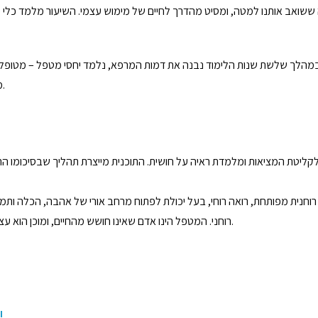
יג. במהלך שלשת שנות הלימוד נבנה את דמות המרפא, נלמד יחסי מטפל – מטופל, נ
מודרך, ברייקי ועוד. תחומים אלו יקנו ללומדים הכשרות נוספות בתחומים השונים.
ים לקליטת המציאות ומלמדת ראיה על חושית. התוכנית מייצרת תהליך שבסיכומו
נית מפותחת, רואה רוחי, בעל יכולת לפתוח מרחב אורי של אהבה, הכלה ותמיכה.
רוחני. המטפל הינו אדם שאינו חושש מהחיים, ומוכן הוא עצמו לחיות בכל רובדי קיומו, ולקחת חלק אמיתי, פתוח, שמח ואקטיבי ביצירת חייו.
אנו מאחלים 