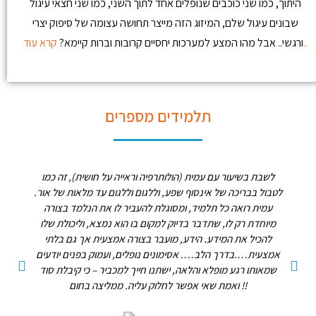
היתוך, כמו שני כוכבים שנופלים אחד לתוך השני, כמו שני חצאי עיגול
שבונים עיגול שלם, המיזוג הזה מייצר תחושה עצומה של סיפוק יצרי
קרא עוד..
ורגשי.. אבל מהו המצע למערכות יחסיים קרובות וברות קיימא?
תלמידים מספרים
לשבת בשיעור עם עמית (הולותרפיה וראייה על חושית), זה כמו
לטבול בבריכה של אינסוף שפע, וללגום וללגום עד מלאות של אור.
עמית רואה כל תלמיד, ומסוגלת להעביר לו את הנלמד בצורה
מיוחדת רק לו, שתדבר בדיוק למקום בו הוא נמצא, וליכולת שלו
להכיל את המידע. הידע, מועבר בצורה אמצעית אך גם בלתי
אמצעית….בדרך הלב…. אסימונים נופלים, ועמוק בפנים יודעים
שמאותו רגע מופלא והלאה, ישתנו חייך למכביר – כי קיבלת סוד
ואמת שאי אפשר לחלוק עליה. ממליצה בחום !!