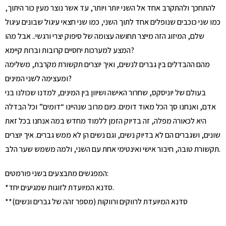
להתחכך ולהתקרב אחד אל השני יותר ויותר, עד אשר נוצר מעין כור היתוך,
כמו שני כוכבים שנופלים אחד לתוך השני, כמו שני חצאי עיגול שבונים עיגול
שלם, המיזוג הזה מייצר תחושה עצומה של סיפוק יצרי ורגשי.. אבל מהו
המצע למערכות יחסיים קרובות וברות קיימא?
מהם ההבדלים בין גברים לנשים, ואיך יוצרים תקשורת מקרבת, משלימה
ומעצימה לשני המינים?
בעולם של יוניסקס, שחרור האישה ושיוון בין המינים, למדנו שכולנו בני
אדם, ואנחנו סך הכל מאוד דומים. כיום מרוב שנהיינו “דומים” וכל הבדלה
היא לכאורה מפלה, זה בדיוק הזמן ללמוד מחדש במה אנחנו בכל זאת
שונים, ושגברים הם לא בדיוק נשים, וגם נשים הן לא ממש גברים. איך יוצרים
תקשורת טובה, חיבור אישי ואינטימי אחת עם השני, ולמה משמש שער הלב.
המפגשים מתבצעים בשני פורמטים:
*סדנא המיועדת לזוגות שמגיעים יחד.
**סדנא המיועדת לרווקים ורווקות (מספר זהה של גברים ונשים)