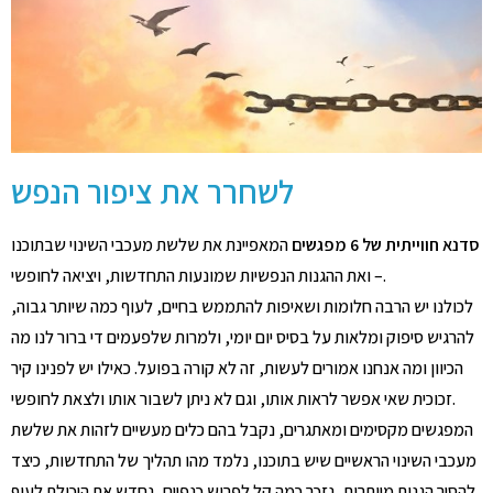
לשחרר את ציפור הנפש
סדנא
חווייתית של 6 מפגשים
המאפיינת את שלשת מעכבי השינוי שבתוכנו
– ואת ההגנות הנפשיות שמונעות התחדשות, ויציאה לחופשי.
לכולנו יש הרבה חלומות ושאיפות להתממש בחיים, לעוף כמה שיותר גבוה,
להרגיש סיפוק ומלאות על בסיס יום יומי, ולמרות שלפעמים די ברור לנו מה
הכיוון ומה אנחנו אמורים לעשות, זה לא קורה בפועל. כאילו יש לפנינו קיר
זכוכית שאי אפשר לראות אותו, וגם לא ניתן לשבור אותו ולצאת לחופשי.
המפגשים מקסימים ומאתגרים, נקבל בהם כלים מעשיים לזהות את שלשת
מעכבי השינוי הראשיים שיש בתוכנו, נלמד מהו תהליך של התחדשות, כיצד
להסיר הגנות מיותרות, נזכר כמה קל לפרוש כנפיים, נחדש את היכולת לעוף