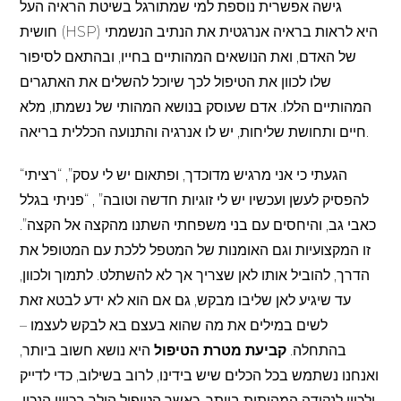
גישה אפשרית נוספת למי שמתורגל בשיטת הראיה העל
חושית (HSP) היא לראות בראיה אנרגטית את הנתיב הנשמתי
של האדם, ואת הנושאים המהותיים בחייו, ובהתאם לסיפור
שלו לכוון את הטיפול לכך שיוכל להשלים את האתגרים
המהותיים הללו. אדם שעוסק בנושא המהותי של נשמתו, מלא
חיים ותחושת שליחות, יש לו אנרגיה והתנועה הכללית בריאה.
“הגעתי כי אני מרגיש מדוכדך, ופתאום יש לי עסק”, “רציתי
להפסיק לעשן ועכשיו יש לי זוגיות חדשה וטובה” , “פניתי בגלל
כאבי גב, והיחסים עם בני משפחתי השתנו מהקצה אל הקצה”.
זו המקצועיות וגם האומנות של המטפל ללכת עם המטופל את
הדרך, להוביל אותו לאן שצריך אך לא להשתלט. לתמוך ולכוון,
עד שיגיע לאן שליבו מבקש, גם אם הוא לא ידע לבטא זאת
לשים במילים את מה שהוא בעצם בא לבקש לעצמו –
בהתחלה.
קביעת מטרת הטיפול
היא נושא חשוב ביותר,
ואנחנו נשתמש בכל הכלים שיש בידינו, לרוב בשילוב, כדי לדייק
ולכוון לנקודה המהותית ביותר. כאשר הטיפול הולך בכיוון הנכון,